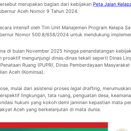
f tersebut merupakan bagian dari kebijakan
Peta Jalan Kelap
ubernur Aceh Nomor 9 Tahun 2024.
 secara intensif oleh Tim Unit Manajemen Program Kelapa S
bernur Nomor 500.8/658/2024 untuk mendukung implementa
tama di bulan November 2025 hingga penandatangan kebija
proaktif mengunjungi dinas-dinas tekait seperti Dinas L
 Penataan Ruang (PUPR), Dinas Pemberdayaan Masyaraka
dian Aceh (Kominsa).
e, mulai dari asistensi proses
legal drafting
, merumuskan
spektif lingkungan, tata ruang, penguatan desa, keamanan
ndasi hukum yang kokoh demi jaminan kepastian mata penc
kyat Aceh yang berkelanjutan di mata dunia.