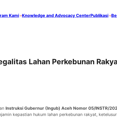
ram Kami
Knowledge and Advocacy Center
Publikasi
Be
galitas Lahan Perkebunan Rakyat
kan
Instruksi Gubernur (Ingub) Aceh Nomor 05/INSTR/20
jamin kepastian hukum lahan perkebunan rakyat, ketelusur