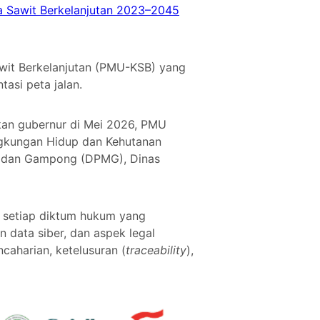
a Sawit Berkelanjutan 2023–2045
awit Berkelanjutan (PMU-KSB) yang
si peta jalan.
kan gubernur di Mei 2026, PMU
ingkungan Hidup dan Kehutanan
t dan Gampong (DPMG), Dinas
 setiap diktum hukum yang
 data siber, dan aspek legal
aharian, ketelusuran (
traceability
),