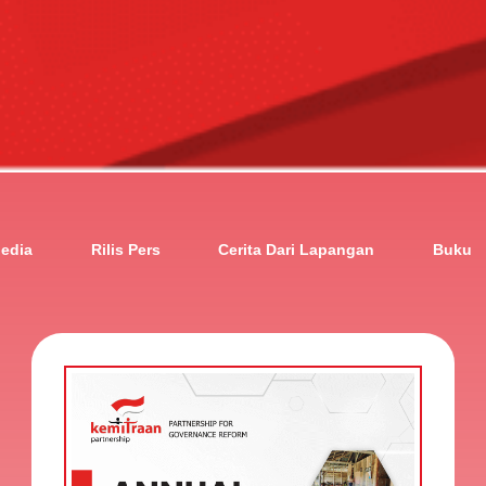
edia
Rilis Pers
Cerita Dari Lapangan
Buku