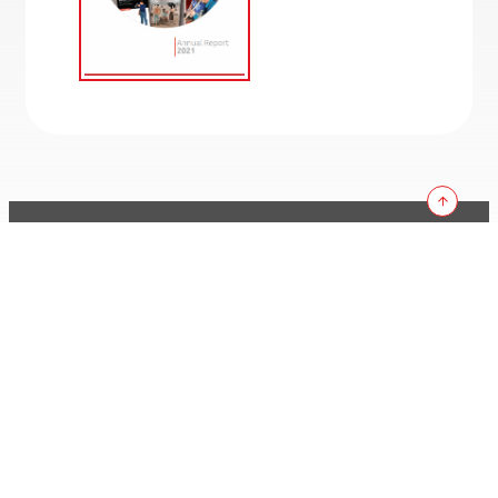
KEMITRAAN
Catatan Privasi
Syarat Penggunaan
Penafian
Jl. Taman Margasatwa 26C
Ragunan, Pasar Minggu, Jakarta
Selatan 12550
TETAP TERHUBUNG:
Peta:
Dapatkan Arahan
Telepon:
+62 21 2278 0580
Email:
info@kemitraan.or.id