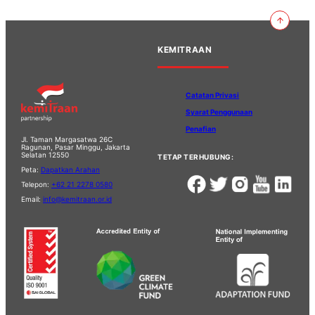
KEMITRAAN
Catatan Privasi
Syarat Penggunaan
Penafian
Jl. Taman Margasatwa 26C
Ragunan, Pasar Minggu, Jakarta
Selatan 12550
TETAP TERHUBUNG:
Peta:
Dapatkan Arahan
Telepon:
+62 21 2278 0580
Email:
info@kemitraan.or.id