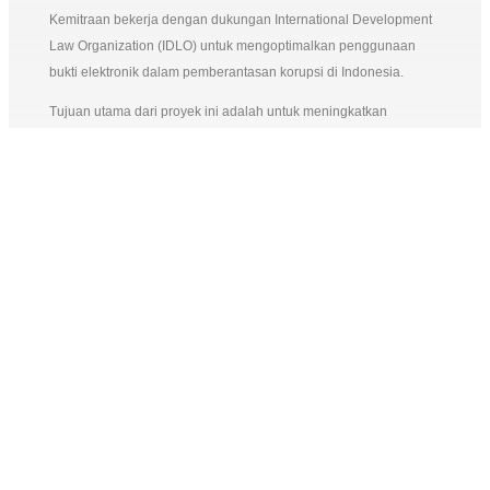
Kemitraan bekerja dengan dukungan International Development
Law Organization (IDLO) untuk mengoptimalkan penggunaan
bukti elektronik dalam pemberantasan korupsi di Indonesia.
Tujuan utama dari proyek ini adalah untuk meningkatkan
penggunaan bukti elektronik dalam persidangan tindak pidana
korupsi. Strategi proyek ini berfokus pada (1) penguatan
peraturan dan prosedur tentang bukti elektronik yang
mengadopsi protokol dan pedoman standar internasional; dan (2)
penguatan kapasitas kelembagaan lembaga penegak hukum
dan Mahkamah Agung dalam pemanfaatan bukti elektronik dalam
persidangan korupsi.
Capaian Utama
Studi yang telah diselesaikan dalam kerangka kerja proyek ini
telah membantu meningkatkan pemahaman dan pengetahuan
para pemangku kepentingan tentang pentingnya bukti elektronik
dalam penegakan hukum. Para pemangku kepentingan juga
mendapatkan manfaat dari berbagai jenis pelatihan tentang