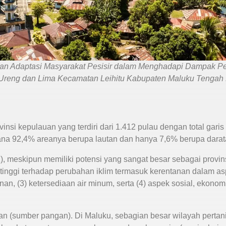
 Adaptasi Masyarakat Pesisir dalam Menghadapi Dampak Per
, Ureng dan Lima Kecamatan Leihitu Kabupaten Maluku Tengah 
nsi kepulauan yang terdiri dari 1.412 pulau dengan total garis 
ana 92,4% areanya berupa lautan dan hanya 7,6% berupa darat
 meskipun memiliki potensi yang sangat besar sebagai provin
 tinggi terhadap perubahan iklim termasuk kerentanan dalam as
nan, (3) ketersediaan air minum, serta (4) aspek sosial, ekonom
an (sumber pangan). Di Maluku, sebagian besar wilayah perta