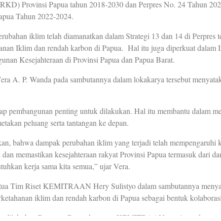
KD) Provinsi Papua tahun 2018-2030 dan Perpres No. 24 Tahun 202
apua Tahun 2022-2024.
perubahan iklim telah diamanatkan dalam Strategi 13 dan 14 di Perpres 
nan Iklim dan rendah karbon di Papua. Hal itu juga diperkuat dalam 
unan Kesejahteraan di Provinsi Papua dan Papua Barat.
Vera A. P. Wanda pada sambutannya dalam lokakarya tersebut menyata
dap pembangunan penting untuk dilakukan. Hal itu membantu dalam me
metakan peluang serta tantangan ke depan.
akan, bahwa dampak perubahan iklim yang terjadi telah mempengaruhi k
 dan memastikan kesejahteraan rakyat Provinsi Papua termasuk dari d
tuhkan kerja sama kita semua,” ujar Vera.
etua Tim Riset KEMITRAAN Hery Sulistyo dalam sambutannya meny
etahanan iklim dan rendah karbon di Papua sebagai bentuk kolabora
ng dilakukan Pemprov Papua bersama KEMITRAAN nantinya akan meng