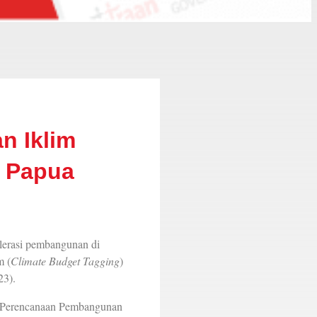
n Iklim
i Papua
rasi pembangunan di
m (
Climate Budget Tagging
)
23).
ng Perencanaan Pembangunan