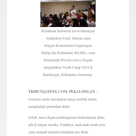
Kemitraan Indonesia lewat dukungan
Adaptation Fund, bekerja sama
dengan Kementerian Lingkungan
Hidup dan Kehutanan (KLHK), serta
Pemerintah Provinsi Jawa Tengah
mengadakan Youth Camp 2024 di
Bandungan, Kabupaten Semarang.
TRIBUNJATENG.COM, PEKALONGAN
–
Generasi muda merupakan ujung tombak dalam
menghadapi perubahan iklim.
Sebab, masa depan pembangunan berketahanan iklim
ada di tangan mereka. Nantinya, anak-anak muda pula
yang menjadi penentu kebijakan pro iklim.