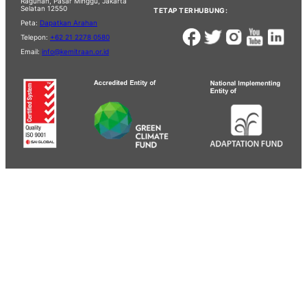
Ragunan, Pasar Minggu, Jakarta
Selatan 12550
TETAP TERHUBUNG:
Peta:
Dapatkan Arahan
Telepon:
+62 21 2278 0580
Email:
info@kemitraan.or.id