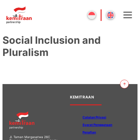
Social Inclusion and
Pluralism
KEMITRAAN
Catatan Privasi
Syarat Penggunaan
Penafian
Jl. Taman Margasatwa 26C