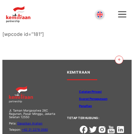
[wpcode id=”181″]
KEMITRAAN
Catatan Privasi
Syarat Penggunaan
Penafian
Jl. Taman Margasatwa 26C
Ragunan, Pasar Minggu, Jakarta
Selatan 12550
TETAP TERHUBUNG:
Peta:
Dapatkan Arahan
Telepon:
+62 21 2278 0580